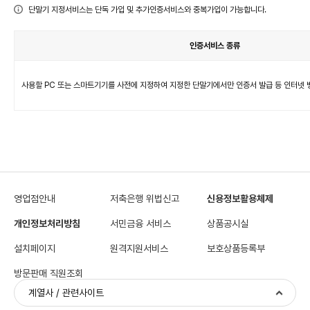
단
단말기 지정서비스는 단독 가입 및 추가인증서비스와 중복가입이 가능합니다.
말
기
(PC,
스
마
인증서비스 종류
트
폰
등)
단
지
말
정
기
서
(PC,
사용할 PC 또는 스마트기기를 사전에 지정하여 지정한 단말기에서만 인증서 발급 등 인터넷
비
스
스
마
트
폰
등)
지
정
서
비
스
영업점안내
저축은행 위법신고
신용정보활용체제
개인정보처리방침
서민금융 서비스
상품공시실
설치페이지
원격지원서비스
보호상품등록부
방문판매 직원조회
계열사 / 관련사이트