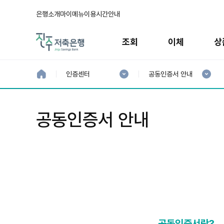
은행소개
마이메뉴
이용시간안내
주
메
조회
이체
상
뉴
현
현
재
재
홈
인증센터
공동인증서 안내
으
1
2
로
분
분
류
류
:
:
공동인증서 안내
공동인증서란?