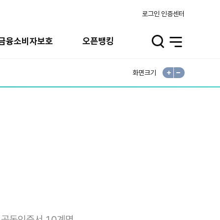
로그인
인증센터
금융소비자보호
오픈뱅킹
검
전
색
체
열
메
기
뉴
열
기
화면크기
확
축
대
소
공동인증서 10계명