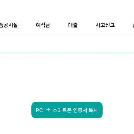
품공시실
예적금
대출
사고신고
PC
스마트폰 인증서 복사