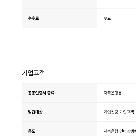
수수료
무료
기업고객
기
업
고
공동인증서 종류
저축은행용
객
공
동
인
증
서
발급대상
기업뱅킹 가입고객
안
내
용도
저축은행 인터넷뱅