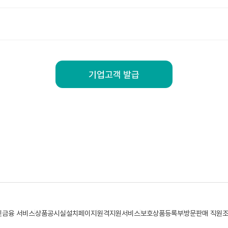
기업고객 발급
민금융 서비스
상품공시실
설치페이지
원격지원서비스
보호상품등록부
방문판매 직원