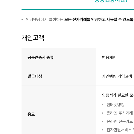
공
인터넷상에서 발생하는
모든 전자거래를 안심하고 사용할 수 있도록
동
인
증
서
란?
개인고객
개
인
고
공동인증서 종류
범용개인
객
공
동
인
증
서
발급대상
개인뱅킹 가입고객
안
내
인증서가 필요한 모
인터넷뱅킹
온라인 주식거래
용도
온라인 신용카드
전자민원서비스 