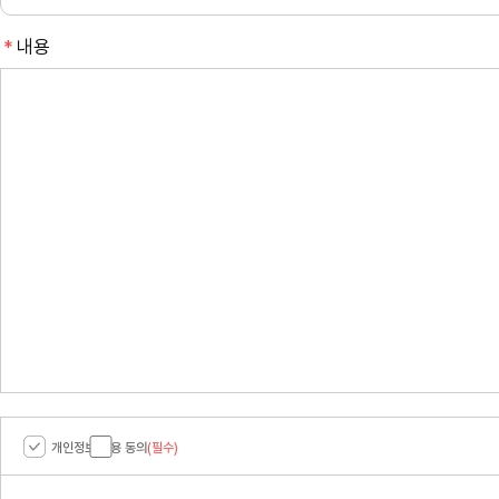
필
내용
수
개인정보 이용 동의
(필수)