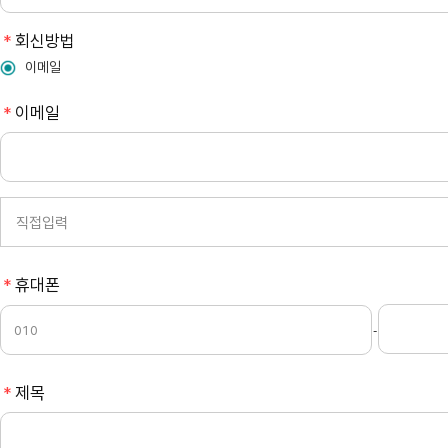
필
회신방법
수
이메일
필
이메일
수
필
휴대폰
수
-
필
제목
수